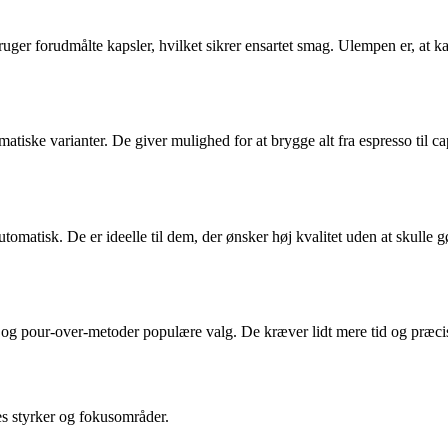
er forudmålte kapsler, hvilket sikrer ensartet smag. Ulempen er, at k
tiske varianter. De giver mulighed for at brygge alt fra espresso til c
matisk. De er ideelle til dem, der ønsker høj kvalitet uden at skulle
er og pour-over-metoder populære valg. De kræver lidt mere tid og præc
es styrker og fokusområder.