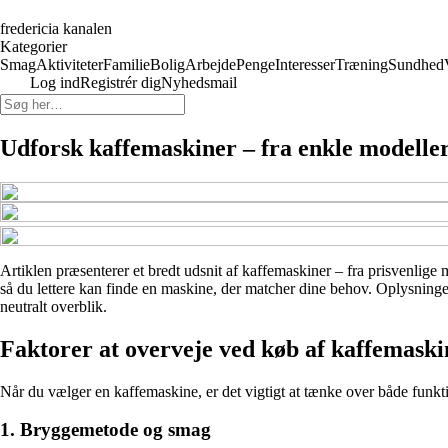
fredericia kanalen
Kategorier
Smag
Aktiviteter
Familie
Bolig
Arbejde
Penge
Interesser
Træning
Sundhed
Log ind
Registrér dig
Nyhedsmail
Udforsk kaffemaskiner – fra enkle modeller
Artiklen præsenterer et bredt udsnit af kaffemaskiner – fra prisvenlige 
så du lettere kan finde en maskine, der matcher dine behov. Oplysninger
neutralt overblik.
Faktorer at overveje ved køb af kaffemaski
Når du vælger en kaffemaskine, er det vigtigt at tænke over både funkti
1. Bryggemetode og smag