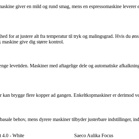
femaskine giver en mild og rund smag, mens en espressomaskine leverer 
ed for at justere alt fra temperatur til tryk og malingsgrad. Hvis du ø
 maskine give dig større kontrol.
nge levetiden. Maskiner med aftagelige dele og automatiske afkalkning
der kan brygge flere kopper ad gangen. Enkeltkopmaskiner er derimod vel
basale behov, mens dyrere maskiner tilbyder justerbare indstillinger, 
t 4.0 - White
Saeco Aulika Focus