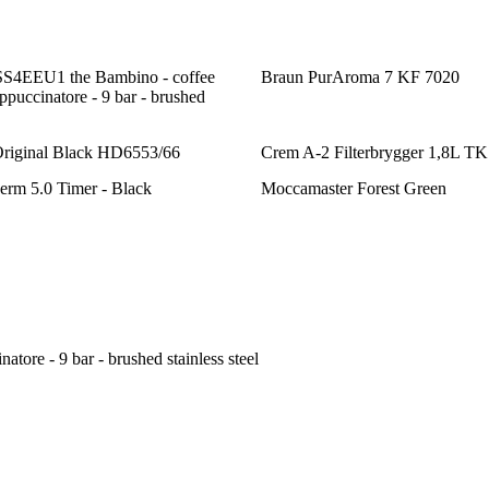
S4EEU1 the Bambino - coffee
Braun PurAroma 7 KF 7020
puccinatore - 9 bar - brushed
Original Black HD6553/66
Crem A-2 Filterbrygger 1,8L TK
erm 5.0 Timer - Black
Moccamaster Forest Green
re - 9 bar - brushed stainless steel