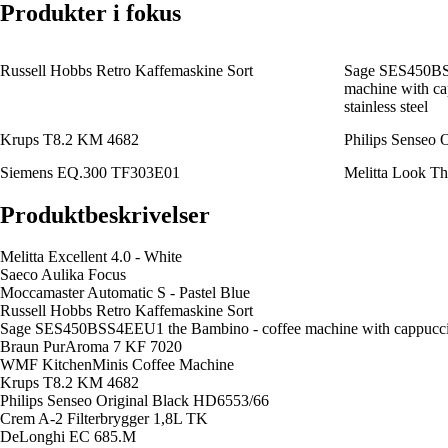
Produkter i fokus
Russell Hobbs Retro Kaffemaskine Sort
Sage SES450BS
machine with cap
stainless steel
Krups T8.2 KM 4682
Philips Senseo 
Siemens EQ.300 TF303E01
Melitta Look Th
Produktbeskrivelser
Melitta Excellent 4.0 - White
Saeco Aulika Focus
Moccamaster Automatic S - Pastel Blue
Russell Hobbs Retro Kaffemaskine Sort
Sage SES450BSS4EEU1 the Bambino - coffee machine with cappuccinato
Braun PurAroma 7 KF 7020
WMF KitchenMinis Coffee Machine
Krups T8.2 KM 4682
Philips Senseo Original Black HD6553/66
Crem A-2 Filterbrygger 1,8L TK
DeLonghi EC 685.M