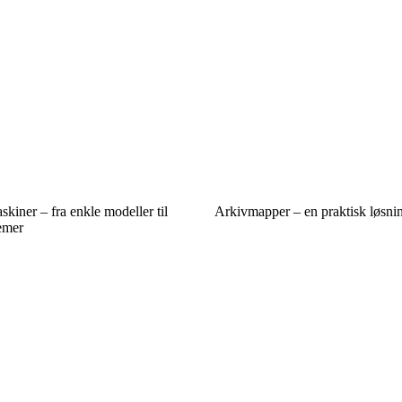
kiner – fra enkle modeller til
Arkivmapper – en praktisk løsning
emer