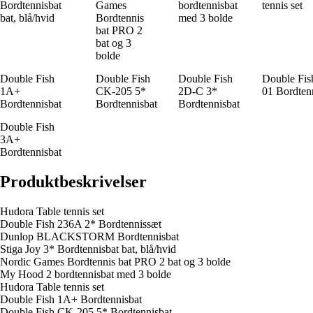
Bordtennisbat
Games
bordtennisbat
tennis set
bat, blå/hvid
Bordtennis
med 3 bolde
bat PRO 2
bat og 3
bolde
Double Fish
Double Fish
Double Fish
Double Fis
1A+
CK-205 5*
2D-C 3*
01 Bordten
Bordtennisbat
Bordtennisbat
Bordtennisbat
Double Fish
3A+
Bordtennisbat
Produktbeskrivelser
Hudora Table tennis set
Double Fish 236A 2* Bordtennissæt
Dunlop BLACKSTORM Bordtennisbat
Stiga Joy 3* Bordtennisbat bat, blå/hvid
Nordic Games Bordtennis bat PRO 2 bat og 3 bolde
My Hood 2 bordtennisbat med 3 bolde
Hudora Table tennis set
Double Fish 1A+ Bordtennisbat
Double Fish CK-205 5* Bordtennisbat