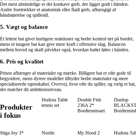
Det mest almindelige er det konkave greb, der ligger godt i hånden.
Andre foretrækker et anatomisk eller fladt greb, afhængigt af
håndstørrelse og spillestil.
5. Vægt og balance
Et lettere bat giver hurtigere reaktioner og bedre kontrol tæt på bordet,
mens et tungere bat kan give mere kraft i offensive slag. Balancen
mellem hoved og skaft påvirker også, hvordan battet føles i hånden.
6. Pris og kvalitet
Prisen afhænger af materialer og mærke. Billigere bat er ofte gode til
begyndere, mens dyrere modeller tilbyder bedre materialer og mere
specialiserede egenskaber. Overvej, hvor ofte du spiller, og vælg et bat,
der matcher dit ambitionsniveau.
Hudora Table
Double Fish
Dunlop
tennis set
236A 2*
BLACKS
Produkter
Bordtennissæt
Bordtennis
i fokus
Stiga Joy 3*
Nordic
My Hood 2
Hudora Tab