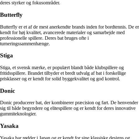
deres styrker og fokusområder.
Butterfly
Butterfly er et af de mest anerkendte brands inden for bordtennis. De er
kendt for høj kvalitet, avancerede materialer og samarbejde med
professionelle spillere. Deres bat bruges ofte i
turneringssammenhænge.
Stiga
Stiga, et svensk mærke, er populært blandt både klubspillere og
fritidsspillere. Brandet tilbyder et bredt udvalg af bat i forskellige
prisklasser og er kendt for solid byggekvalitet og god kontrol.
Donic
Donic producerer bat, der kombinerer præcision og fart. De henvender
sig til både begyndere og elitespillere og er kendt for deres innovative
gummiteknologier.
Yasaka
Yasaka har rødder i Japan og er kendt for sine klassiske designs og