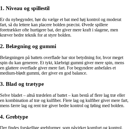
1. Niveau og spillestil
Er du nybegynder, bør du vælge et bat med høj kontrol og moderat
fart, så du lettere kan placere bolden præcist. Øvede spillere
foretrækker ofte hurtigere bat, der giver mere kraft i slagene, men
kræver bedre teknik for at styre bolden.
2. Belægning og gummi
Belægningen på battets overflade har stor betydning for, hvor meget
spin du kan generere. Et tykt, klæbrigt gummi giver mere spin, mens
en glattere overflade giver mere fart. For begyndere anbefales et
medium-blødt gummi, der giver en god balance.
3. Blad og trætype
Selve bladet – altså trædelen af battet – kan bestå af flere lag træ eller
en kombination af træ og kulfiber. Flere lag og kulfiber giver mere fart,
mens færre lag og rent træ giver bedre kontrol og føling med bolden.
4. Grebtype
Der findes forskellige grebformer, som påvirker komfort og kontrol.